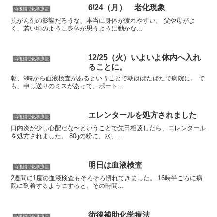
6/24（月） 老化現象
術後補助化学療法
抗がん剤の影響だろうな、本当に身体が疲れやすい。 父や母がよ
く、若い頃のように身体が思うように動かな...
12/25（火）いよいよ体内へ入れ
術後補助化学療法
ることに。
朝、9時から血液検査があるということで朝はばたばたで病院に。 で
も、申し送りのミスがあって、ポート...
エレンタールを処方されました
術後補助化学療法
口内炎が少し心配だな〜ということで先日相談したら、エレンタール
を処方されました。 80gの粉に、水、...
明日は血液検査
術後補助化学療法
2週間に1度の血液検査もそろそろ慣れてきました。 16時半ごろに病
院に到着するようにすると、その時間...
術後補助化学療法
術後補助化学療法