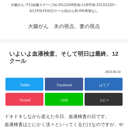
大腸がん-下行結腸ステージ3a-2012/10/9告知-11/8手術-2013/12/25～
6/11FOLFOX12クール抗がん剤-8年再発なし
大腸がん 夫の視点、妻の視点
いよいよ血液検査、そして明日は最終、12
クール
2013.06.10
Twitter
Facebook
はてブ
Pocket
LINE
コピー
ドキドキしながら迎えた今日、血液検査の日です。
血液検査はとにかく淡々といってくるだけなのですが、や