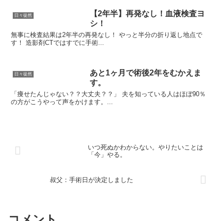
【2年半】再発なし！血液検査ヨ
日々徒然
シ！
無事に検査結果は2年半の再発なし！ やっと半分の折り返し地点で
す！ 造影剤CTではすでに手術...
あと1ヶ月で術後2年をむかえま
日々徒然
す。
「痩せたんじゃない？？大丈夫？？」 夫を知っている人はほぼ90％
の方がこうやって声をかけます。...
いつ死ぬかわからない。やりたいことは
「今」やる。
叔父：手術日が決定しました
コメント