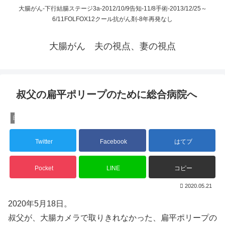
大腸がん-下行結腸ステージ3a-2012/10/9告知-11/8手術-2013/12/25～
6/11FOLFOX12クール抗がん剤-8年再発なし
大腸がん 夫の視点、妻の視点
叔父の扁平ポリープのために総合病院へ
日々徒然
Twitter
Facebook
はてブ
Pocket
LINE
コピー
2020.05.21
2020年5月18日。
叔父が、大腸カメラで取りきれなかった、扁平ポリープの