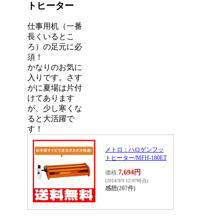
トヒーター
仕事用机（一番
長くいるとこ
ろ）の足元に必
須！
かなりのお気に
入りです。さす
がに夏場は片付
けてあります
が、少し寒くな
ると大活躍で
す！
メトロ：ハロゲンフッ
トヒーター/MFH-180ET
7,694円
価格:
(2014/9/9 12:07時点)
感想(207件)