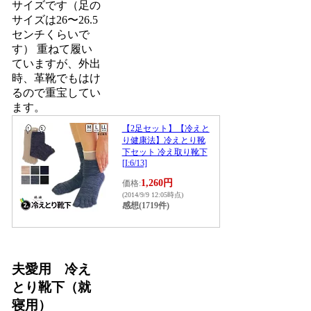
サイズです（足の
サイズは26〜26.5
センチくらいで
す） 重ねて履い
ていますが、外出
時、革靴でもはけ
るので重宝してい
ます。
【2足セット】【冷えと
り健康法】冷えとり靴
下セット 冷え取り靴下
[I:6/13]
1,260円
価格:
(2014/9/9 12:05時点)
感想(1719件)
夫愛用 冷え
とり靴下（就
寝用）