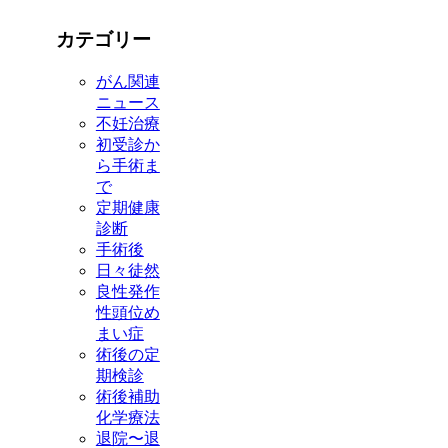
カテゴリー
がん関連
ニュース
不妊治療
初受診か
ら手術ま
で
定期健康
診断
手術後
日々徒然
良性発作
性頭位め
まい症
術後の定
期検診
術後補助
化学療法
退院〜退