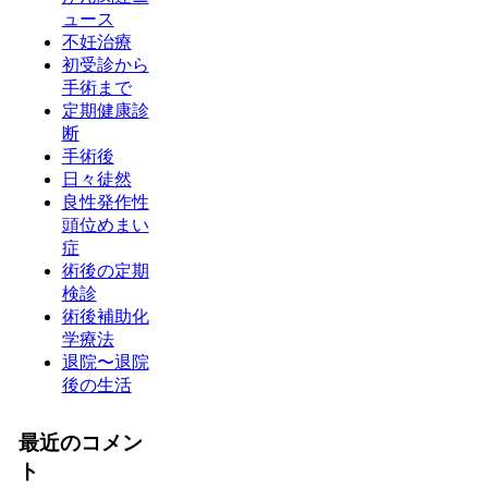
ュース
不妊治療
初受診から
手術まで
定期健康診
断
手術後
日々徒然
良性発作性
頭位めまい
症
術後の定期
検診
術後補助化
学療法
退院〜退院
後の生活
最近のコメン
ト