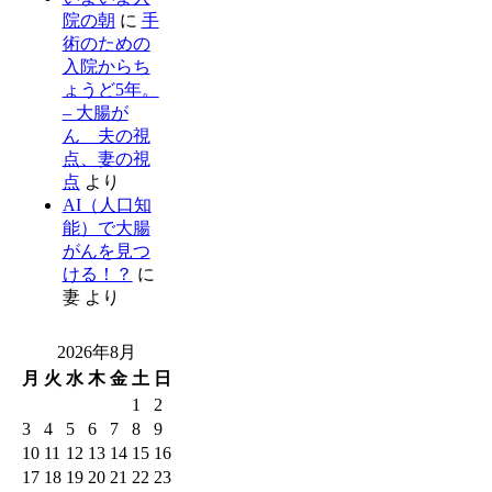
院の朝
に
手
術のための
入院からち
ょうど5年。
– 大腸が
ん 夫の視
点、妻の視
点
より
AI（人口知
能）で大腸
がんを見つ
ける！？
に
妻
より
2026年8月
月
火
水
木
金
土
日
1
2
3
4
5
6
7
8
9
10
11
12
13
14
15
16
17
18
19
20
21
22
23