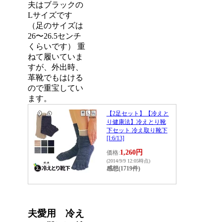
夫はブラックの
Lサイズです
（足のサイズは
26〜26.5センチ
くらいです） 重
ねて履いていま
すが、外出時、
革靴でもはける
ので重宝してい
ます。
【2足セット】【冷えと
り健康法】冷えとり靴
下セット 冷え取り靴下
[I:6/13]
1,260円
価格:
(2014/9/9 12:05時点)
感想(1719件)
夫愛用 冷え