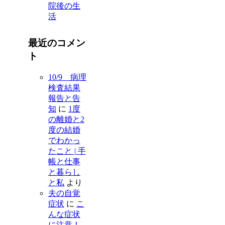
院後の生
活
最近のコメン
ト
10/9 病理
検査結果
報告と告
知
に
1度
の離婚と2
度の結婚
でわかっ
たこと | 手
帳と仕事
と暮らし
と私
より
夫の自覚
症状
に
こ
んな症状
に注意！