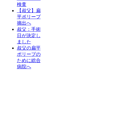
検査
【叔父】扁
平ポリープ
摘出へ
叔父：手術
日が決定し
ました
叔父の扁平
ポリープの
ために総合
病院へ