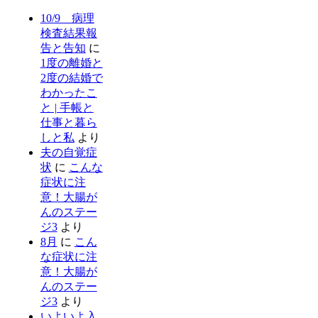
10/9 病理
検査結果報
告と告知
に
1度の離婚と
2度の結婚で
わかったこ
と | 手帳と
仕事と暮ら
しと私
より
夫の自覚症
状
に
こんな
症状に注
意！大腸が
んのステー
ジ3
より
8月
に
こん
な症状に注
意！大腸が
んのステー
ジ3
より
いよいよ入