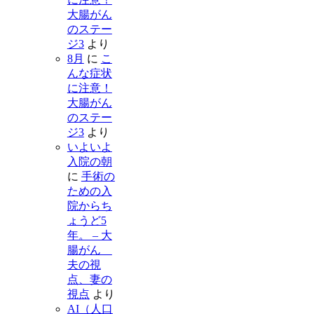
大腸がん
のステー
ジ3
より
8月
に
こ
んな症状
に注意！
大腸がん
のステー
ジ3
より
いよいよ
入院の朝
に
手術の
ための入
院からち
ょうど5
年。 – 大
腸がん
夫の視
点、妻の
視点
より
AI（人口