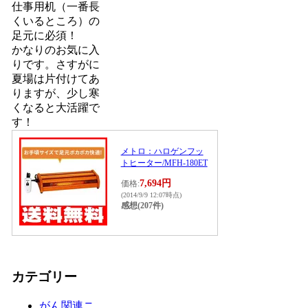
仕事用机（一番長
くいるところ）の
足元に必須！
かなりのお気に入
りです。さすがに
夏場は片付けてあ
りますが、少し寒
くなると大活躍で
す！
メトロ：ハロゲンフッ
トヒーター/MFH-180ET
7,694円
価格:
(2014/9/9 12:07時点)
感想(207件)
カテゴリー
がん関連ニ