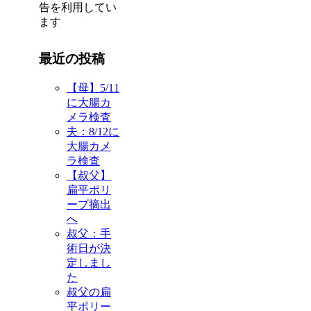
告を利用してい
ます
最近の投稿
【母】5/11
に大腸カ
メラ検査
夫：8/12に
大腸カメ
ラ検査
【叔父】
扁平ポリ
ープ摘出
へ
叔父：手
術日が決
定しまし
た
叔父の扁
平ポリー