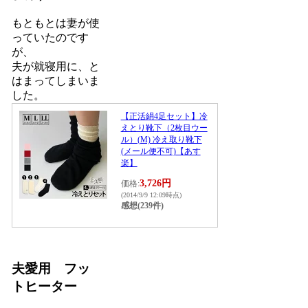
もともとは妻が使
っていたのです
が、
夫が就寝用に、と
はまってしまいま
した。
【正活絹4足セット】冷
えとり靴下（2枚目ウー
ル）(M) 冷え取り靴下
(メール便不可)【あす
楽】
3,726円
価格:
(2014/9/9 12:09時点)
感想(239件)
夫愛用 フッ
トヒーター