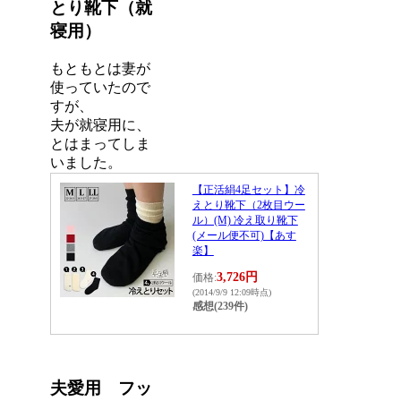
とり靴下（就
寝用）
もともとは妻が
使っていたので
すが、
夫が就寝用に、
とはまってしま
いました。
【正活絹4足セット】冷
えとり靴下（2枚目ウー
ル）(M) 冷え取り靴下
(メール便不可)【あす
楽】
3,726円
価格:
(2014/9/9 12:09時点)
感想(239件)
夫愛用 フッ