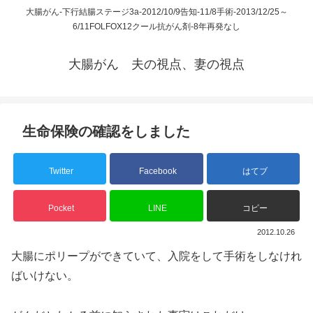
大腸がん-下行結腸ステージ3a-2012/10/9告知-11/8手術-2013/12/25～
6/11FOLFOX12クール抗がん剤-8年再発なし
大腸がん 夫の視点、妻の視点
生命保険の確認をしました
Twitter
Facebook
はてブ
Pocket
LINE
コピー
2012.10.26
大腸にポリープができていて、入院をして手術をしなけれ
ばいけない。