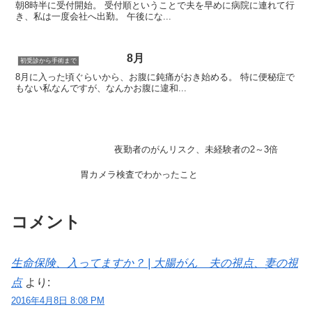
朝8時半に受付開始。 受付順ということで夫を早めに病院に連れて行
き、私は一度会社へ出勤。 午後にな...
8月
初受診から手術まで
8月に入った頃ぐらいから、お腹に鈍痛がおき始める。 特に便秘症で
もない私なんですが、なんかお腹に違和...
夜勤者のがんリスク、未経験者の2～3倍
胃カメラ検査でわかったこと
コメント
生命保険、入ってますか？ | 大腸がん 夫の視点、妻の視
点
より:
2016年4月8日 8:08 PM