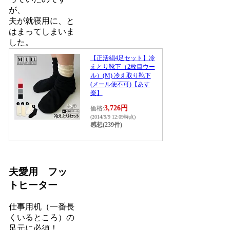
が、
夫が就寝用に、と
はまってしまいま
した。
【正活絹4足セット】冷
えとり靴下（2枚目ウー
ル）(M) 冷え取り靴下
(メール便不可)【あす
楽】
3,726円
価格:
(2014/9/9 12:09時点)
感想(239件)
夫愛用 フッ
トヒーター
仕事用机（一番長
くいるところ）の
足元に必須！