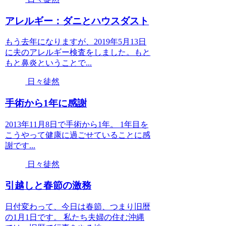
アレルギー：ダニとハウスダスト
もう去年になりますが、2019年5月13日
に夫のアレルギー検査をしました。もと
もと鼻炎ということで...
日々徒然
手術から1年に感謝
2013年11月8日で手術から1年。 1年目を
こうやって健康に過ごせていることに感
謝です...
日々徒然
引越しと春節の激務
日付変わって、今日は春節、つまり旧暦
の1月1日です。 私たち夫婦の住む沖縄