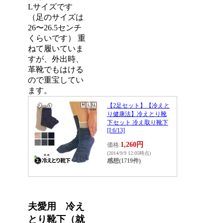
Lサイズです
（足のサイズは
26〜26.5センチ
くらいです） 重
ねて履いていま
すが、外出時、
革靴でもはける
ので重宝してい
ます。
【2足セット】【冷えと
り健康法】冷えとり靴
下セット 冷え取り靴下
[I:6/13]
1,260円
価格:
(2014/9/9 12:05時点)
感想(1719件)
夫愛用 冷え
とり靴下（就