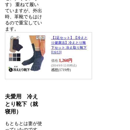
す） 重ねて履い
ていますが、外出
時、革靴でもはけ
るので重宝してい
ます。
【2足セット】【冷えと
り健康法】冷えとり靴
下セット 冷え取り靴下
[I:6/13]
1,260円
価格:
(2014/9/9 12:05時点)
感想(1719件)
夫愛用 冷え
とり靴下（就
寝用）
もともとは妻が使
っていたのです