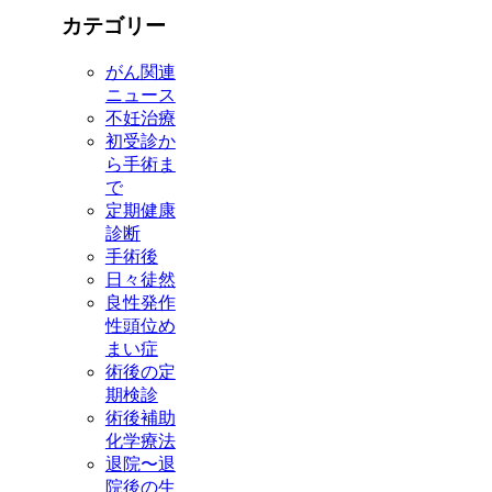
カテゴリー
がん関連
ニュース
不妊治療
初受診か
ら手術ま
で
定期健康
診断
手術後
日々徒然
良性発作
性頭位め
まい症
術後の定
期検診
術後補助
化学療法
退院〜退
院後の生