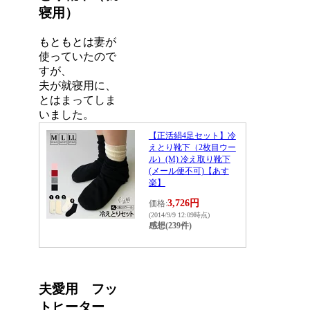
寝用）
もともとは妻が
使っていたので
すが、
夫が就寝用に、
とはまってしま
いました。
【正活絹4足セット】冷
えとり靴下（2枚目ウー
ル）(M) 冷え取り靴下
(メール便不可)【あす
楽】
3,726円
価格:
(2014/9/9 12:09時点)
感想(239件)
夫愛用 フッ
トヒーター