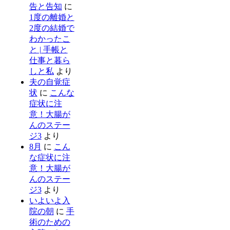
告と告知
に
1度の離婚と
2度の結婚で
わかったこ
と | 手帳と
仕事と暮ら
しと私
より
夫の自覚症
状
に
こんな
症状に注
意！大腸が
んのステー
ジ3
より
8月
に
こん
な症状に注
意！大腸が
んのステー
ジ3
より
いよいよ入
院の朝
に
手
術のための