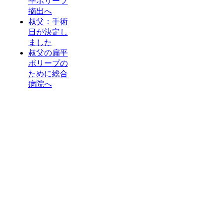
平ポリープ
摘出へ
叔父：手術
日が決定し
ました
叔父の扁平
ポリープの
ために総合
病院へ