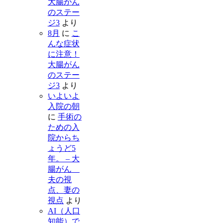
大腸がん
のステー
ジ3
より
8月
に
こ
んな症状
に注意！
大腸がん
のステー
ジ3
より
いよいよ
入院の朝
に
手術の
ための入
院からち
ょうど5
年。 – 大
腸がん
夫の視
点、妻の
視点
より
AI（人口
知能）で