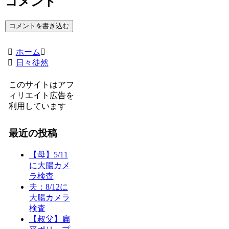
コメント
コメントを書き込む
ホーム
日々徒然
このサイトはアフ
ィリエイト広告を
利用しています
最近の投稿
【母】5/11
に大腸カメ
ラ検査
夫：8/12に
大腸カメラ
検査
【叔父】扁