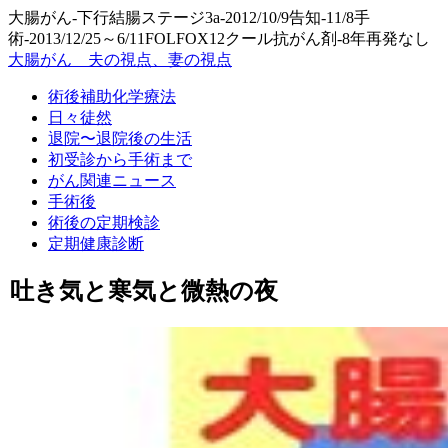
大腸がん-下行結腸ステージ3a-2012/10/9告知-11/8手
術-2013/12/25～6/11FOLFOX12クール抗がん剤-8年再発なし
大腸がん 夫の視点、妻の視点
術後補助化学療法
日々徒然
退院〜退院後の生活
初受診から手術まで
がん関連ニュース
手術後
術後の定期検診
定期健康診断
吐き気と寒気と微熱の夜