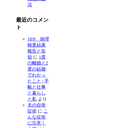
活
最近のコメン
ト
10/9 病理
検査結果
報告と告
知
に
1度
の離婚と2
度の結婚
でわかっ
たこと | 手
帳と仕事
と暮らし
と私
より
夫の自覚
症状
に
こ
んな症状
に注意！