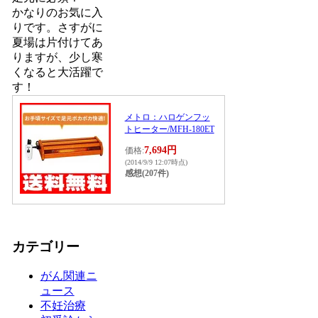
かなりのお気に入
りです。さすがに
夏場は片付けてあ
りますが、少し寒
くなると大活躍で
す！
メトロ：ハロゲンフッ
トヒーター/MFH-180ET
7,694円
価格:
(2014/9/9 12:07時点)
感想(207件)
カテゴリー
がん関連ニ
ュース
不妊治療