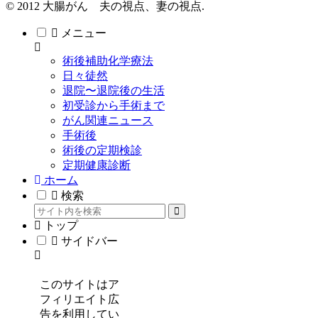
© 2012 大腸がん 夫の視点、妻の視点.
メニュー
術後補助化学療法
日々徒然
退院〜退院後の生活
初受診から手術まで
がん関連ニュース
手術後
術後の定期検診
定期健康診断
ホーム
検索
トップ
サイドバー
このサイトはア
フィリエイト広
告を利用してい