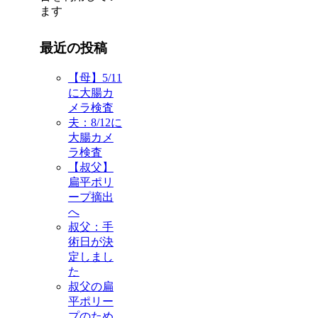
ます
最近の投稿
【母】5/11
に大腸カ
メラ検査
夫：8/12に
大腸カメ
ラ検査
【叔父】
扁平ポリ
ープ摘出
へ
叔父：手
術日が決
定しまし
た
叔父の扁
平ポリー
プのため