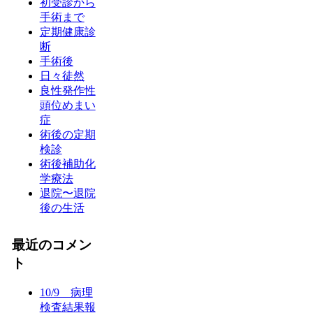
初受診から
手術まで
定期健康診
断
手術後
日々徒然
良性発作性
頭位めまい
症
術後の定期
検診
術後補助化
学療法
退院〜退院
後の生活
最近のコメン
ト
10/9 病理
検査結果報