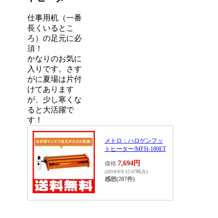
仕事用机（一番
長くいるとこ
ろ）の足元に必
須！
かなりのお気に
入りです。さす
がに夏場は片付
けてあります
が、少し寒くな
ると大活躍で
す！
メトロ：ハロゲンフッ
トヒーター/MFH-180ET
7,694円
価格:
(2014/9/9 12:07時点)
感想(207件)