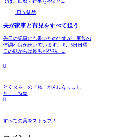
では、旧暦で行事をやる地...
日々徒然
夫が家事と育児をすべて担う
先日の記事にも書いたのですが、家族の
体調不良が続いています。 8月5日日曜
日の朝からは長男が発熱。...
とくダネ！の「私、がんになりまし
た。」特集
すべての薬をストップ！