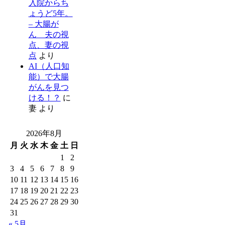
入院からち
ょうど5年。
– 大腸が
ん 夫の視
点、妻の視
点
より
AI（人口知
能）で大腸
がんを見つ
ける！？
に
妻
より
2026年8月
月
火
水
木
金
土
日
1
2
3
4
5
6
7
8
9
10
11
12
13
14
15
16
17
18
19
20
21
22
23
24
25
26
27
28
29
30
31
« 5月