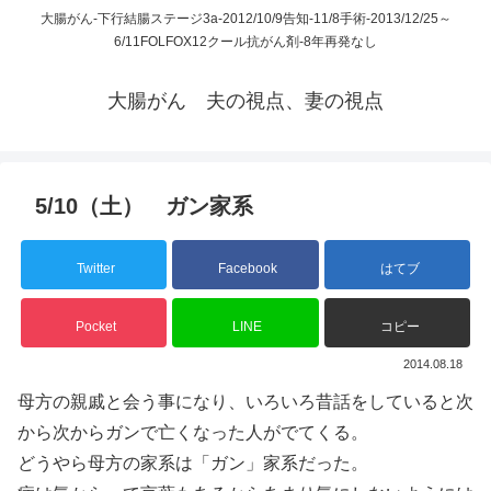
大腸がん-下行結腸ステージ3a-2012/10/9告知-11/8手術-2013/12/25～
6/11FOLFOX12クール抗がん剤-8年再発なし
大腸がん 夫の視点、妻の視点
5/10（土） ガン家系
Twitter
Facebook
はてブ
Pocket
LINE
コピー
2014.08.18
母方の親戚と会う事になり、いろいろ昔話をしていると次
から次からガンで亡くなった人がでてくる。
どうやら母方の家系は「ガン」家系だった。