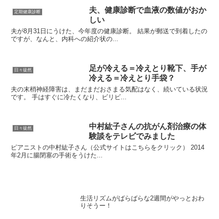
夫、健康診断で血液の数値がおか
定期健康診断
しい
夫が8月31日にうけた、今年度の健康診断。 結果が郵送で到着したの
ですが、なんと、内科への紹介状の...
足が冷える＝冷えとり靴下、手が
日々徒然
冷える＝冷えとり手袋？
夫の末梢神経障害は、まだまだおさまる気配はなく、続いている状況
です。 手はすぐに冷たくなり、ビリビ...
中村紘子さんの抗がん剤治療の体
日々徒然
験談をテレビでみました
ピアニストの中村紘子さん（公式サイトはこちらをクリック） 2014
年2月に腸閉塞の手術をうけた...
生活リズムがばらばらな2週間がやっとおわ
りそうー！