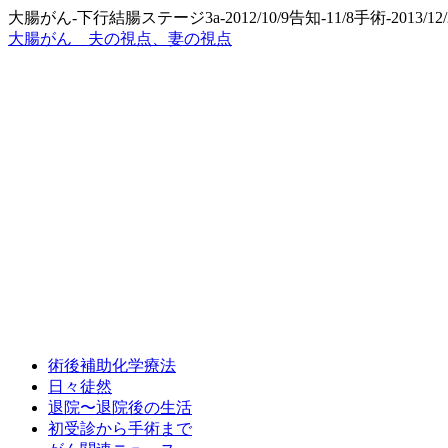
大腸がん-下行結腸ステージ3a-2012/10/9告知-11/8手術-2013/
大腸がん 夫の視点、妻の視点
術後補助化学療法
日々徒然
退院〜退院後の生活
初受診から手術まで