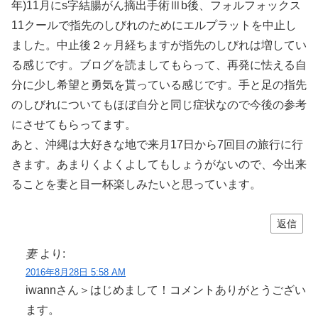
年)11月にs字結腸がん摘出手術Ⅲb後、フォルフォックス
11クールで指先のしびれのためにエルプラットを中止し
ました。中止後２ヶ月経ちますが指先のしびれは増してい
る感じです。ブログを読ましてもらって、再発に怯える自
分に少し希望と勇気を貰っている感じです。手と足の指先
のしびれについてもほぼ自分と同じ症状なので今後の参考
にさせてもらってます。
あと、沖縄は大好きな地で来月17日から7回目の旅行に行
きます。あまりくよくよしてもしょうがないので、今出来
ることを妻と目一杯楽しみたいと思っています。
返信
妻
より:
2016年8月28日 5:58 AM
iwannさん＞はじめまして！コメントありがとうござい
ます。