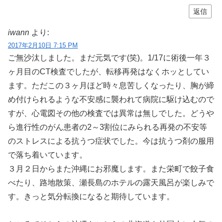
返信
iwann
より:
2017年2月10日 7:15 PM
ご無沙汰しました。まだ元気です(笑)。1/17に術後一年３
ヶ月目のCT検査でしたが、転移再発はなくホッとしてい
ます。ただこの３ヶ月ほど時々息苦しくなったり、胸が締
め付けられるような不安感に襲われて病院に駆け込むので
すが、心電図その他の検査では異常は無しでした。どうや
ら進行性のがん患者の2～3割位にみられる再発の不安等
のストレスによる抗うつ症状でした。今は抗うつ剤の服用
で落ち着いています。
３月２日からまた沖縄にお邪魔します。また栄町で餃子食
べたり、路地散策、瀬長島のホテルの露天風呂が楽しみで
す。きっと気分転換になると期待しています。