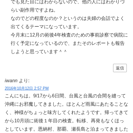
でも見た目にはわからないので、他の人にはわかりづ
らい副作用ですよね。
なのでどの程度なのか？というのは夫婦の会話でよく
出てくるテーマになっています。
今月末に12月の術後4年検査のための事前診察で病院に
行く予定になっているので、またそのレポートも報告
しようと思っています＾＾
返信
iwann
より:
2016年10月12日 2:57 PM
こんにちは。9/17から6日間、台風と台風の合間を縫って
沖縄にお邪魔してきました。ほとんど雨風にあたることな
く、神様がちょっと味方してくれたようです。帰ってきて
から10月頭に術後１年目の検査。転移、再発もなくほっ
としています。恩納村、那覇、瀬長島と泊まってきました