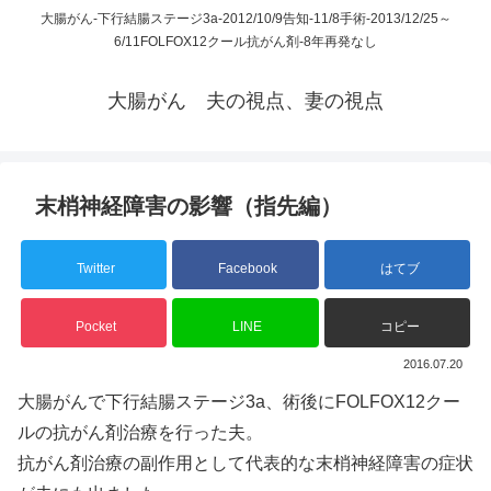
大腸がん-下行結腸ステージ3a-2012/10/9告知-11/8手術-2013/12/25～
6/11FOLFOX12クール抗がん剤-8年再発なし
大腸がん 夫の視点、妻の視点
末梢神経障害の影響（指先編）
Twitter
Facebook
はてブ
Pocket
LINE
コピー
2016.07.20
大腸がんで下行結腸ステージ3a、術後にFOLFOX12クー
ルの抗がん剤治療を行った夫。
抗がん剤治療の副作用として代表的な末梢神経障害の症状