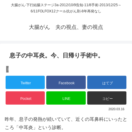
大腸がん-下行結腸ステージ3a-2012/10/9告知-11/8手術-2013/12/25～
6/11FOLFOX12クール抗がん剤-8年再発なし
大腸がん 夫の視点、妻の視点
息子の中耳炎。今、日帰り手術中。
日々徒然
Twitter
Facebook
はてブ
Pocket
LINE
コピー
2020.03.16
昨年、息子の発熱が続いていて、近くの耳鼻科にいったと
ころ「中耳炎」という診断。