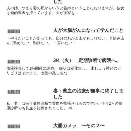
した
夫の姉、つまり妻の私からいうと義姉ということになりますが、彼女
は知的障害を持っています。夫が実家を...
夫が大腸がんになって学んだこと
日々徒然
・やりたいことがあっても、自分のわがままかもしれない、と飲み込
んで動かない、動けない。 ・言いたい...
3/4（火） 定期診断で病院へ。
日々徒然
血液検査して1時間後に診察。 症状は変化無し。 末しょう神経のビ
リビリはそのまま、改善の兆しもな...
妻：貧血の治療が無事に終了しま
日々徒然
した
私（妻）は毎年健康診断で貧血を指摘されるのですが、今年2月の健
康診断でも貧血を指摘されました。 や...
大腸カメラ 〜その２〜
日々徒然