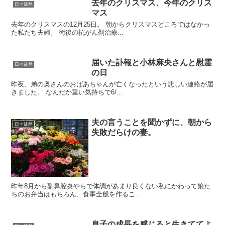
去年のクリスマス、今年のクリス
日々徒然
マス
去年のクリスマスの12月25日。 朝からクリスマスどころではなかっ
た私たち夫婦。 術後の抗がん剤治療...
届いた訃報と小林麻央さんと慰霊
日々徒然
の日
昨夜、弟の奥さんのおばあちゃんが亡くなったという悲しい連絡が届
きました。 なんだか重い気持ちで6/...
夫の言うことを聞かずに、朝から
日々徒然
失敗だらけの妻。
昨年8月から副鼻腔炎やらで体調があまり良くない私にかわって娘た
ちのお弁当はもちろん、食事全般を作るこ...
息子の成長を感じると生きててよ