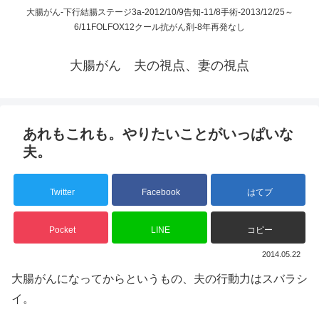
大腸がん-下行結腸ステージ3a-2012/10/9告知-11/8手術-2013/12/25～
6/11FOLFOX12クール抗がん剤-8年再発なし
大腸がん 夫の視点、妻の視点
あれもこれも。やりたいことがいっぱいな
夫。
Twitter
Facebook
はてブ
Pocket
LINE
コピー
2014.05.22
大腸がんになってからというもの、夫の行動力はスバラシ
イ。