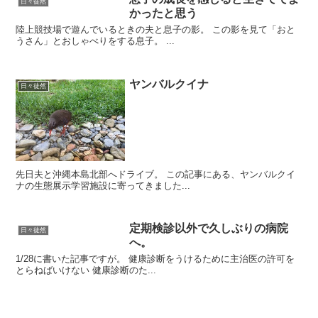
日々徒然
かったと思う
陸上競技場で遊んでいるときの夫と息子の影。 この影を見て「おと
うさん」とおしゃべりをする息子。 ...
ヤンバルクイナ
日々徒然
先日夫と沖縄本島北部へドライブ。 この記事にある、ヤンバルクイ
ナの生態展示学習施設に寄ってきました...
定期検診以外で久しぶりの病院
日々徒然
へ。
1/28に書いた記事ですが。 健康診断をうけるために主治医の許可を
とらねばいけない 健康診断のた...