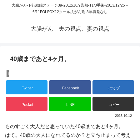
大腸がん-下行結腸ステージ3a-2012/10/9告知-11/8手術-2013/12/25～
6/11FOLFOX12クール抗がん剤-8年再発なし
大腸がん 夫の視点、妻の視点
40歳まであと4ヶ月。
日々徒然
Twitter
Facebook
はてブ
Pocket
LINE
コピー
2016.10.12
ものすごく大人だと思っていた40歳まであと4ヶ月。
はて。40歳の大人になれてるのか？と立ち止まって考え