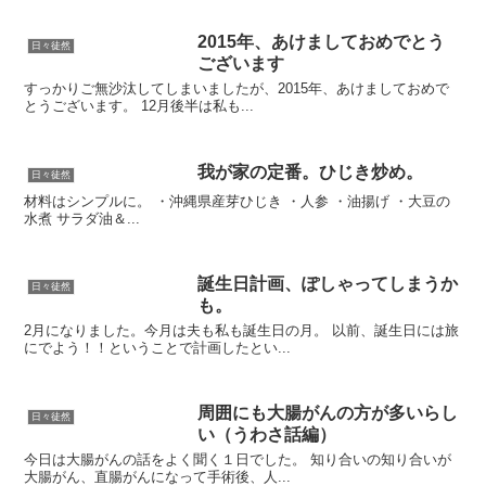
2015年、あけましておめでとう
日々徒然
ございます
すっかりご無沙汰してしまいましたが、2015年、あけましておめで
とうございます。 12月後半は私も...
我が家の定番。ひじき炒め。
日々徒然
材料はシンプルに。 ・沖縄県産芽ひじき ・人参 ・油揚げ ・大豆の
水煮 サラダ油＆...
誕生日計画、ぽしゃってしまうか
日々徒然
も。
2月になりました。今月は夫も私も誕生日の月。 以前、誕生日には旅
にでよう！！ということで計画したとい...
周囲にも大腸がんの方が多いらし
日々徒然
い（うわさ話編）
今日は大腸がんの話をよく聞く１日でした。 知り合いの知り合いが
大腸がん、直腸がんになって手術後、人...