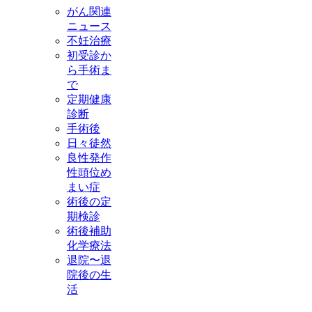
がん関連
ニュース
不妊治療
初受診か
ら手術ま
で
定期健康
診断
手術後
日々徒然
良性発作
性頭位め
まい症
術後の定
期検診
術後補助
化学療法
退院〜退
院後の生
活