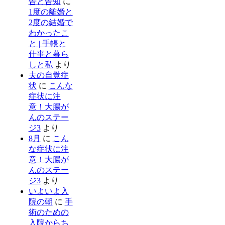
告と告知
に
1度の離婚と
2度の結婚で
わかったこ
と | 手帳と
仕事と暮ら
しと私
より
夫の自覚症
状
に
こんな
症状に注
意！大腸が
んのステー
ジ3
より
8月
に
こん
な症状に注
意！大腸が
んのステー
ジ3
より
いよいよ入
院の朝
に
手
術のための
入院からち