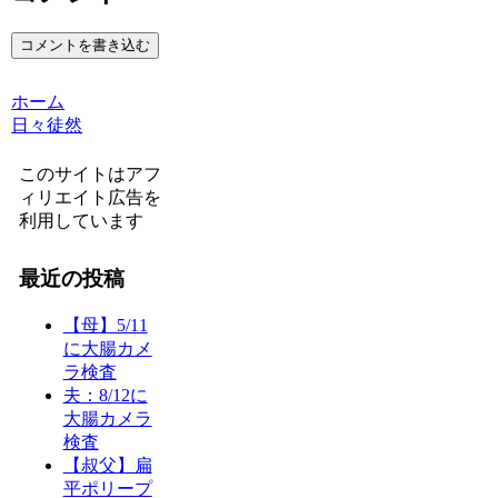
コメントを書き込む
ホーム
日々徒然
このサイトはアフ
ィリエイト広告を
利用しています
最近の投稿
【母】5/11
に大腸カメ
ラ検査
夫：8/12に
大腸カメラ
検査
【叔父】扁
平ポリープ