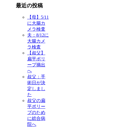
最近の投稿
【母】5/11
に大腸カ
メラ検査
夫：8/12に
大腸カメ
ラ検査
【叔父】
扁平ポリ
ープ摘出
へ
叔父：手
術日が決
定しまし
た
叔父の扁
平ポリー
プのため
に総合病
院へ