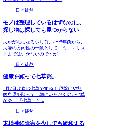
日々徒然
モノは整理しているはずなのに、
探し物は探しても見つからない
夫ががんになる少し前、4〜5年前から、
夫婦の方向性の一致として、ミニマリス
トまではいかないのですが、...
日々徒然
健康を願って七草粥。
1月7日は春の七草ですね！ 厄除けや無
病息災を願って、朝にいただくのが七草
がゆ。 「七草」と...
日々徒然
末梢神経障害を少しでも緩和する