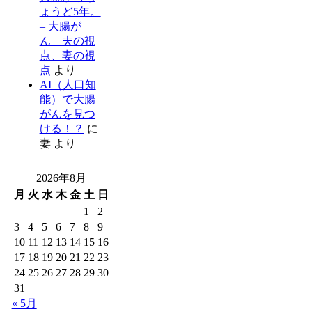
ょうど5年。
– 大腸が
ん 夫の視
点、妻の視
点
より
AI（人口知
能）で大腸
がんを見つ
ける！？
に
妻
より
2026年8月
月
火
水
木
金
土
日
1
2
3
4
5
6
7
8
9
10
11
12
13
14
15
16
17
18
19
20
21
22
23
24
25
26
27
28
29
30
31
« 5月