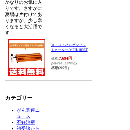
かなりのお気に入
りです。さすがに
夏場は片付けてあ
りますが、少し寒
くなると大活躍で
す！
メトロ：ハロゲンフッ
トヒーター/MFH-180ET
7,694円
価格:
(2014/9/9 12:07時点)
感想(207件)
カテゴリー
がん関連ニ
ュース
不妊治療
初受診から