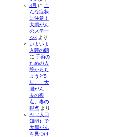
8月
に
こ
んな症状
に注意！
大腸がん
のステー
ジ3
より
いよいよ
入院の朝
に
手術の
ための入
院からち
ょうど5
年。 – 大
腸がん
夫の視
点、妻の
視点
より
AI（人口
知能）で
大腸がん
を見つけ