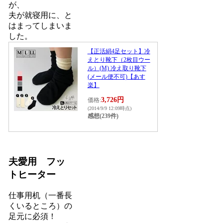
が、
夫が就寝用に、と
はまってしまいま
した。
【正活絹4足セット】冷
えとり靴下（2枚目ウー
ル）(M) 冷え取り靴下
(メール便不可)【あす
楽】
3,726円
価格:
(2014/9/9 12:09時点)
感想(239件)
夫愛用 フッ
トヒーター
仕事用机（一番長
くいるところ）の
足元に必須！