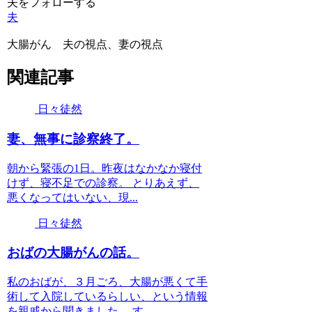
夫をフォローする
夫
大腸がん 夫の視点、妻の視点
関連記事
日々徒然
妻、無事に診察終了。
朝から緊張の1日。昨夜はなかなか寝付
けず、寝不足での診察。 とりあえず、
悪くなってはいない、現...
日々徒然
おばの大腸がんの話。
私のおばが、３月ごろ、大腸が悪くて手
術して入院しているらしい、という情報
を親戚から聞きました。 す...