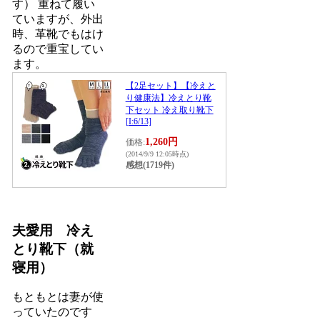
す） 重ねて履い
ていますが、外出
時、革靴でもはけ
るので重宝してい
ます。
【2足セット】【冷えと
り健康法】冷えとり靴
下セット 冷え取り靴下
[I:6/13]
1,260円
価格:
(2014/9/9 12:05時点)
感想(1719件)
夫愛用 冷え
とり靴下（就
寝用）
もともとは妻が使
っていたのです