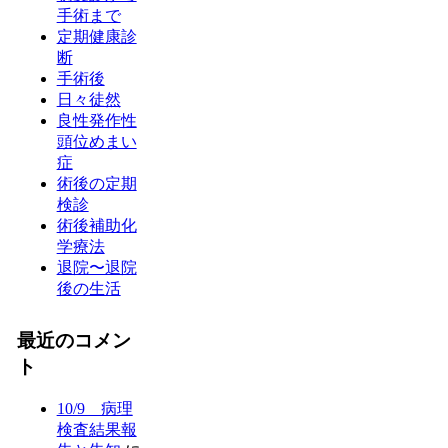
手術まで
定期健康診
断
手術後
日々徒然
良性発作性
頭位めまい
症
術後の定期
検診
術後補助化
学療法
退院〜退院
後の生活
最近のコメン
ト
10/9 病理
検査結果報