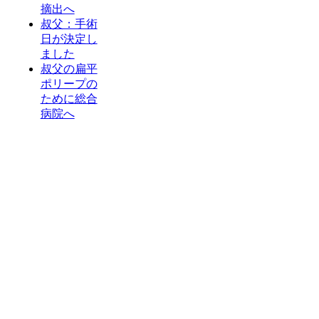
摘出へ
叔父：手術
日が決定し
ました
叔父の扁平
ポリープの
ために総合
病院へ