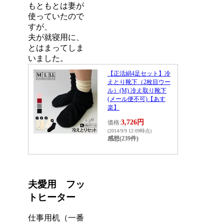
もともとは妻が
使っていたので
すが、
夫が就寝用に、
とはまってしま
いました。
【正活絹4足セット】冷
えとり靴下（2枚目ウー
ル）(M) 冷え取り靴下
(メール便不可)【あす
楽】
3,726円
価格:
(2014/9/9 12:09時点)
感想(239件)
夫愛用 フッ
トヒーター
仕事用机（一番