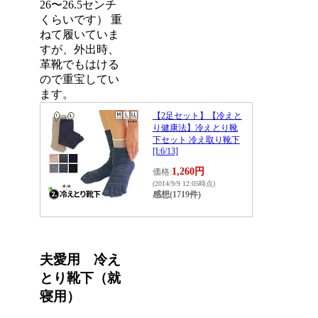
26〜26.5センチ
くらいです） 重
ねて履いていま
すが、外出時、
革靴でもはける
ので重宝してい
ます。
【2足セット】【冷えと
り健康法】冷えとり靴
下セット 冷え取り靴下
[I:6/13]
1,260円
価格:
(2014/9/9 12:05時点)
感想(1719件)
夫愛用 冷え
とり靴下（就
寝用）