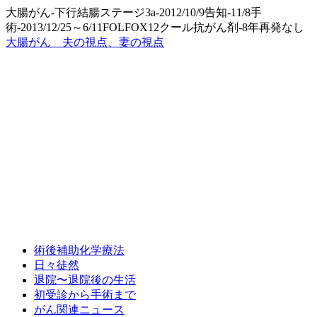
大腸がん-下行結腸ステージ3a-2012/10/9告知-11/8手
術-2013/12/25～6/11FOLFOX12クール抗がん剤-8年再発なし
大腸がん 夫の視点、妻の視点
術後補助化学療法
日々徒然
退院〜退院後の生活
初受診から手術まで
がん関連ニュース