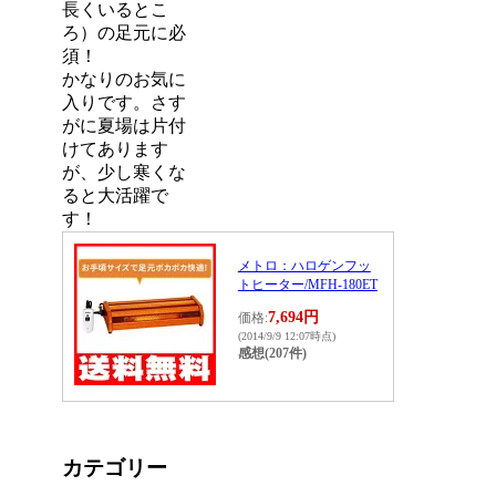
長くいるとこ
ろ）の足元に必
須！
かなりのお気に
入りです。さす
がに夏場は片付
けてあります
が、少し寒くな
ると大活躍で
す！
メトロ：ハロゲンフッ
トヒーター/MFH-180ET
7,694円
価格:
(2014/9/9 12:07時点)
感想(207件)
カテゴリー