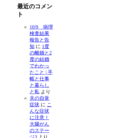
最近のコメン
ト
10/9 病理
検査結果
報告と告
知
に
1度
の離婚と2
度の結婚
でわかっ
たこと | 手
帳と仕事
と暮らし
と私
より
夫の自覚
症状
に
こ
んな症状
に注意！
大腸がん
のステー
ジ3
より